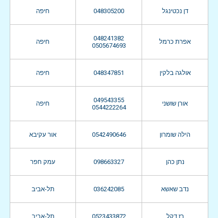
חיפה
048305200
דן נכטינגל
048241382
אפרת כרמל
חיפה
0505674693
חיפה
048347851
אולגה בלקין
049543355
אורן שושני
חיפה
0544222264
אור עקיבא
0542490646
הילה שומרון
עמק חפר
098663327
נתן כהן
תל-אביב
036242085
נדב שאשא
תל-אביב
0523433872
רז דקל