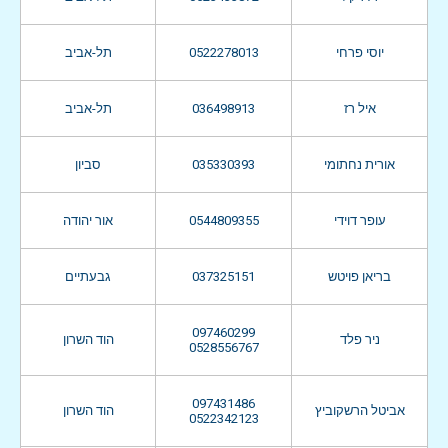
תל-אביב
0522278013
יוסי פרחי
תל-אביב
036498913
איל רז
סביון
035330393
אורית נחתומי
אור יהודה
0544809355
עופר דוידי
גבעתיים
037325151
בריאן פויטש
097460299
ניר פלד
הוד השרון
0528556767
097431486
אביטל הרשקוביץ
הוד השרון
0522342123