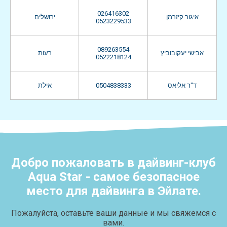
026416302
איגור קיזרמן
ירושלים
0523229533
089263554
אבישי יעקובוביץ
רעות
0522218124
אילת
0504838333
ד"ר אליאס
Добро пожаловать в дайвинг-клуб
Aqua Star - самое безопасное
место для дайвинга в Эйлате.
Пожалуйста, оставьте ваши данные и мы свяжемся с
вами.