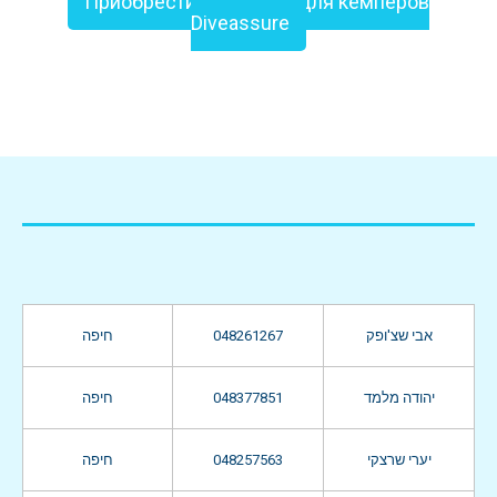
Приобрести страховку для кемперов
Diveassure
חיפה
048261267
אבי שצ'ופק
חיפה
048377851
יהודה מלמד
חיפה
048257563
יערי שרצקי